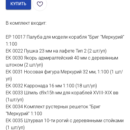
КУПИТЬ
В комплект входит:
EP 10017 Палуба для модели корабля "Бриг "Меркурий"
1:100
EK 0022 Пушка 23 мм на лафете Тип 2 (2 шт/уп)
EK 0030 Якорь адмиралтейский 40 мм с деревянным
штоком (2 шт/уп)
EK 0031 Носовая фигура Меркурий 32 мм, 1:100 (1 шт/
уп)
EK 0032 Карронада 16 мм 1:100 (18 шт/уп)
EK 0033 Шпиль d9х15h мм для кораблей XVIII-XIX вв
(1шт/уп)
EK 0034 Комплект рустерных решеток "Бриг
"Меркурий" 1:100
EK 0035 Штурвал 10-ти рогий с деревянными стойками
(1 шт/уп)