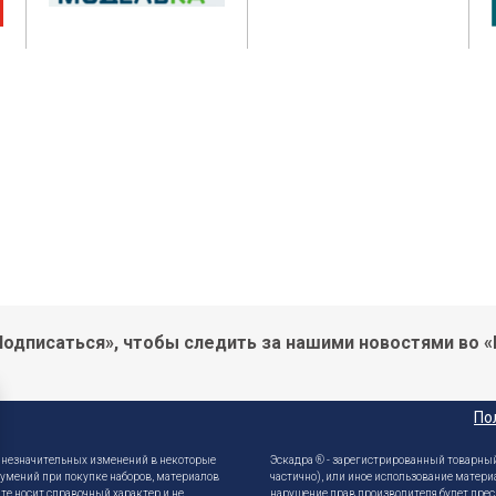
одписаться», чтобы следить за нашими новостями во «
По
е незначительных изменений в некоторые
Эскадра ® - зарегистрированный товарный
зумений при покупке наборов, материалов
частично), или иное использование матери
те носит справочный характер и не
нарушение прав производителя будет прес