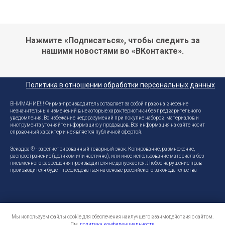
Нажмите «Подписаться», чтобы следить за
нашими новостями во «ВКонтакте».
Политика в отношении обработки персональных данных
ВНИМАНИЕ!!! Фирма-производитель оставляет за собой право на внесение
незначительных изменений в некоторые характеристики без предварительного
уведомления. Во избежание недоразумений при покупке наборов, материалов и
инструмента уточняйте информацию у продавцов. Вся информация на сайте носит
справочный характер и не является публичной офертой.
Эскадра ® - зарегистрированный товарный знак. Копирование, размножение,
распространение (целиком или частично), или иное использование материала без
письменного разрешения производителя не допускается. Любое нарушение прав
производителя будет преследоваться на основе российского законодательства
Мы используем файлы cookie для обеспечения наилучшего взаимодействия с сайтом.
См.
политика конфиденциальности