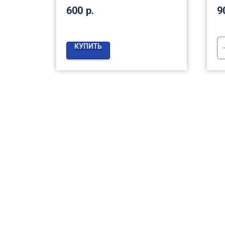
600
р.
9
КУПИТЬ