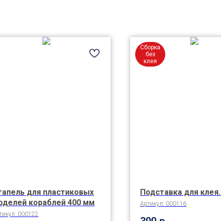
Сборка
без
клея
тапель для пластиковых
Подставка для клея.
оделей кораблей 400 мм
Артикул:
000116
тикул:
000122
300
р.