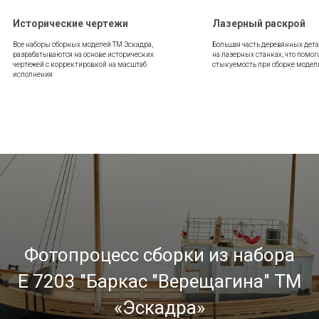
Лазерный раскрой
Литые латунные дет
Большая часть деревянных деталей вырезана
Собственное литейное произво
на лазерных станках, что помогает и упрощает
позволяет максимально напол
стыкуемость при сборке модели.
латунными деталями, близким
Фотопроцесс сборки из набора
E 7203 "Баркас "Верещагина" ТМ
«Эскадра»