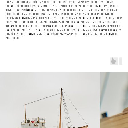
значительно позже событий, о которых повествуется в «Белом солнце пустыни»,
однако облик этого судна можно считать исторически вполне достоверным. Дело в
том, что такие баркасы, строившиеся на Каспии с незапамятных времён и чуть ли не
до середины минувшего века, были универсальными: они использовались и для
перевозки грузов, и в качестве патрульных судов, и для промысла рыбы. Однотипные
посудины длиной от 9 до 20 метров (на Каспии попадались и 30-метровые суда этого
типа!) были похожи друг на друга, как разновозрастные братья, хотя в зависимости от
назначения могли отличаться некоторыми конструктивными элементами. Поначалу
они были чисто парусными, а на рубеже XIX — XX веков стали появляться и парусно-
моторные