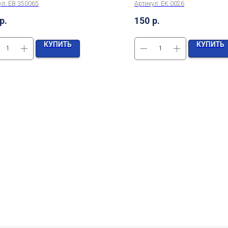
ул:
EB 350065
Артикул:
EK 0026
р.
150
р.
КУПИТЬ
КУПИТЬ