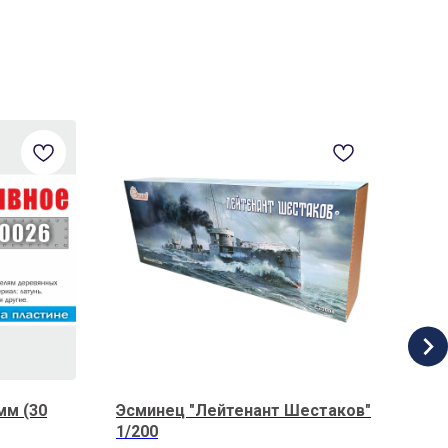
мм (30
Эсминец "Лейтенант Шестаков"
Инф
1/200
"Ла