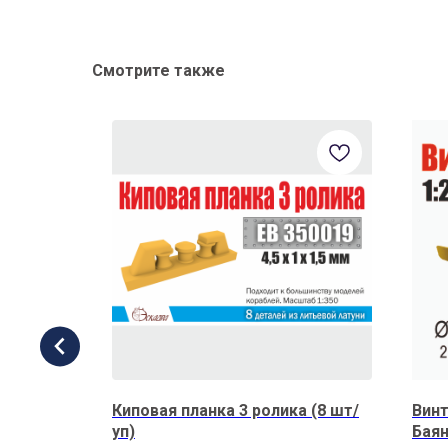
Смотрите также
39 мм с
Киповая планка 3 ролика (8 шт/
Винт
уп. 2
уп)
Баян