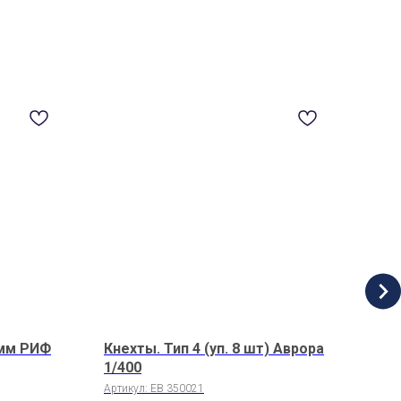
п
 мм РИФ
Кнехты. Тип 4 (уп. 8 шт) Аврора
Орг
1/400
Арти
Артикул:
EB 350021
1 3