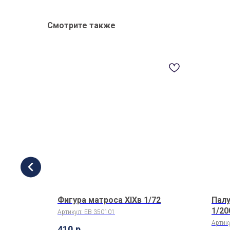
Смотрите также
Фигура матроса XIXв 1/72
Палу
2 (1 шт/
1/20
Артикул:
EB 350101
Артик
410
р.