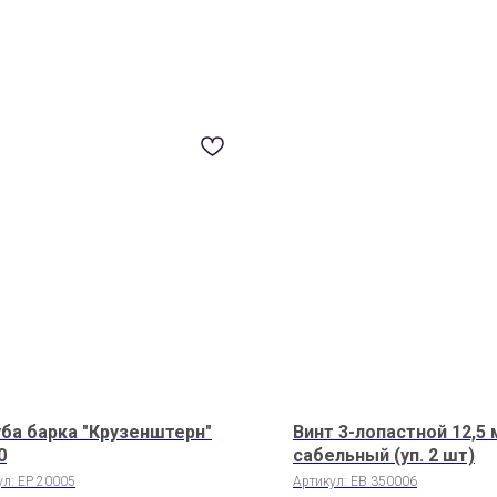
ба барка "Крузенштерн"
Винт 3-лопастной 12,5
0
сабельный (уп. 2 шт)
ул:
EP 20005
Артикул:
EB 350006