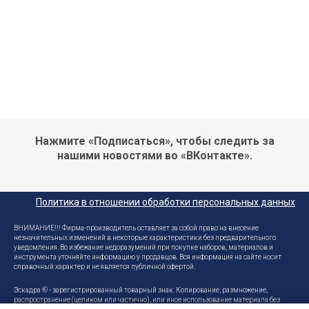
Нажмите «Подписаться», чтобы следить за
нашими новостями во «ВКонтакте».
Политика в отношении обработки персональных данных
ВНИМАНИЕ!!! Фирма-производитель оставляет за собой право на внесение
незначительных изменений в некоторые характеристики без предварительного
уведомления. Во избежание недоразумений при покупке наборов, материалов и
инструмента уточняйте информацию у продавцов. Вся информация на сайте носит
справочный характер и не является публичной офертой.
Эскадра ® - зарегистрированный товарный знак. Копирование, размножение,
распространение (целиком или частично), или иное использование материала без