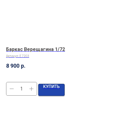
Баркас Верещагина 1/72
Ви
1/
Артикул:
E 7203
Арт
8 900
р.
40
КУПИТЬ