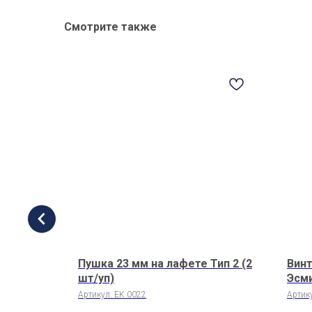
Смотрите также
2
Пушка 23 мм на лафете Тип 2 (2
Винт
шт/уп)
Эсми
шт/у
Артикул:
EK 0022
Артик