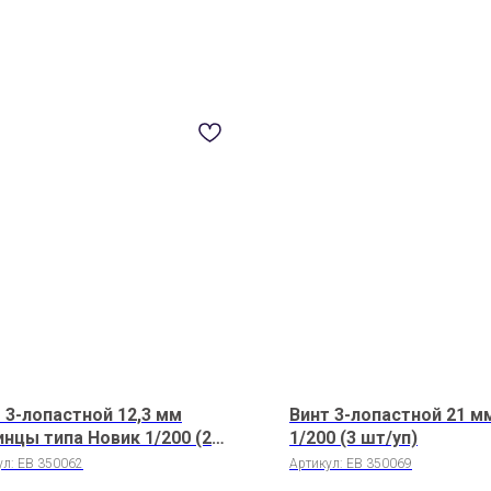
 3-лопастной 12,3 мм
Винт 3-лопастной 21 м
нцы типа Новик 1/200 (2
1/200 (3 шт/уп)
п)
ул:
EB 350062
Артикул:
EB 350069