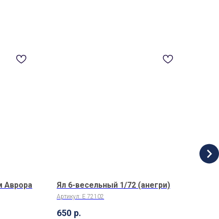
м Аврора
Ял 6-весельный 1/72 (анегри)
Гич
Артикул:
E 72102
Арти
650
р.
1 3