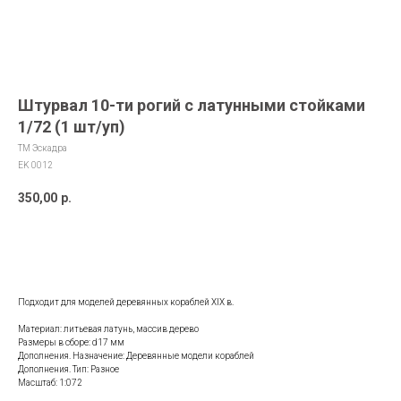
Штурвал 10-ти рогий с латунными стойками
1/72 (1 шт/уп)
ТМ Эскадра
EK 0012
350,00
р.
ДОБАВИТЬ В КОРЗИНУ
Подходит для моделей деревянных кораблей XIX в.
Материал: литьевая латунь, массив дерево
Размеры в сборе: d17 мм
Дополнения. Назначение: Деревянные модели кораблей
Дополнения. Тип: Разное
Масштаб: 1:072