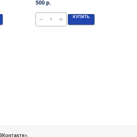
500
р.
590
КУПИТЬ
ВКонтакте».