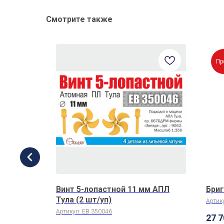
Смотрите также
Пр
м
Винт 5-лопастной 11 мм АПЛ
Бриг
, Кагул
Тула (2 шт/уп)
Артик
Артикул:
EB 350046
27 7