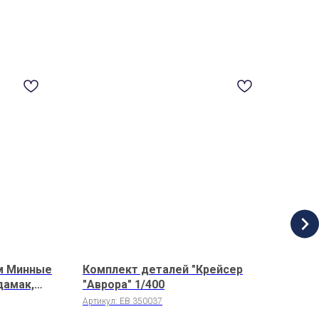
мм Минные
Комплект деталей "Крейсер
Сто
дамак,
"Аврора" 1/400
1/1
адник
Артикул:
EB 350037
Арти