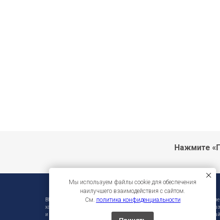
Нажмите «П
Мы используем файлы cookie для обеспечения
наилучшего взаимодействия с сайтом.
См.
политика конфиденциальности
ВНИМАНИЕ!!! Фирма-производитель оставляет за собой право на внесени
характеристики без предварительного уведомления. Во избежание недора
и инструмента уточняйте информацию у продавцов. Вся информация на сай