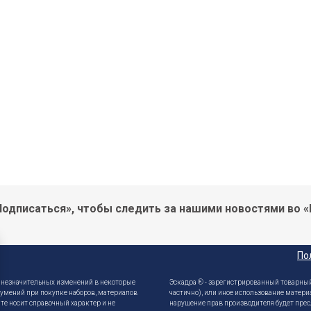
одписаться», чтобы следить за нашими новостями во «
По
е незначительных изменений в некоторые
Эскадра ® - зарегистрированный товарный
зумений при покупке наборов, материалов
частично), или иное использование матери
те носит справочный характер и не
нарушение прав производителя будет прес