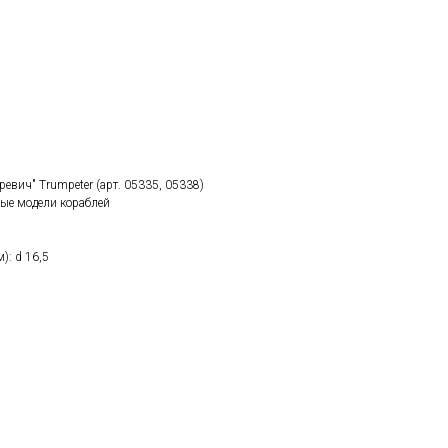
ревич" Trumpeter (арт. 05335, 05338)
ые модели кораблей
): d 16,5