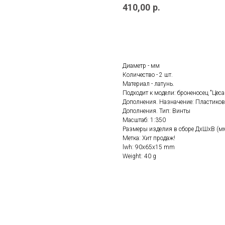
410,00
р.
ДОБАВИТЬ В КОРЗИНУ
Диаметр - мм
Количество - 2 шт.
Материал - латунь.
Подходит к модели: броненосец "Цеса
Дополнения. Назначение: Пластиков
Дополнения. Тип: Винты
Масштаб: 1:350
Размеры изделия в сборе ДхШхВ (мм
Метка: Хит продаж!
lwh: 90x65x15 mm
Weight: 40 g