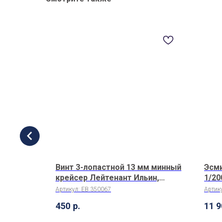
мм
Винт 3-лопастной 13 мм минный
Эсм
крейсер Лейтенант Ильин,
1/20
Капитан Сакен 1/200 (2 шт/уп)
Артикул:
EB 350067
Артик
450
р.
11 9