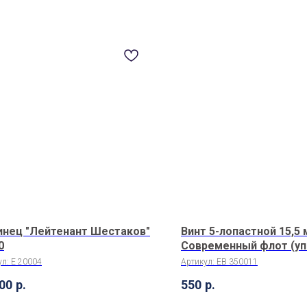
инец "Лейтенант Шестаков"
Винт 5-лопастной 15,5
0
Современный флот (уп.
ул:
E 20004
Артикул:
EB 350011
00
р.
550
р.