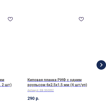
 мм
Киповая планка РИФ с одним
Ял 
 2 шт)
роульсом 6х2,5х1,5 мм (4 шт/уп)
Арти
Артикул:
EB 350052
1 3
290
р.