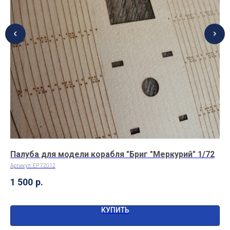
Палуба для модели корабля "Бриг "Меркурий" 1/72
Га
Артикул:
EP 72012
Арт
1 500
р.
15
КУПИТЬ