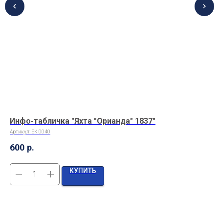
Инфо-табличка "Яхта "Орианда" 1837"
Ви
Артикул:
EK 0040
Арт
600
р.
36
КУПИТЬ