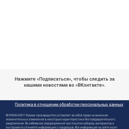
Нажмите «Подписаться», чтобы следить за
нашими новостями во «ВКонтакте».
Политика в отношении обработки персональных данных
ВНИМАНИЕ!!! Фирма-производитель оставляет за собой право на внесение
незначительных изменений в некоторые характеристики без предварительного
уведомления. Во избежание недоразумений при покупке наборов, материалов и
инструмента уточняйте информацию у продавцов. Вся информация на сайте носит