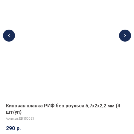
Киповая планка РИФ без роульса 5,7х2х2,2 мм (4
Ин
шт/уп)
Арт
Артикул:
EB 350053
60
290
р.