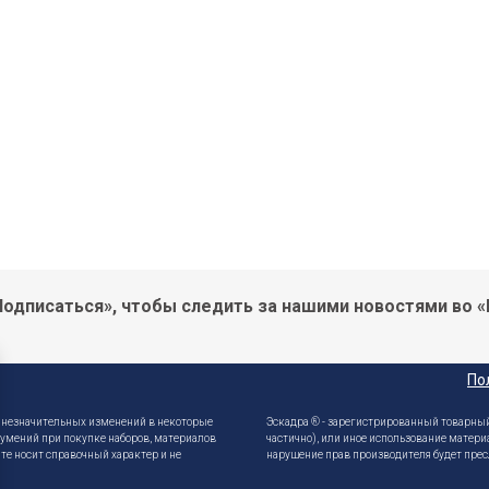
одписаться», чтобы следить за нашими новостями во «
По
е незначительных изменений в некоторые
Эскадра ® - зарегистрированный товарный
зумений при покупке наборов, материалов
частично), или иное использование матери
те носит справочный характер и не
нарушение прав производителя будет прес