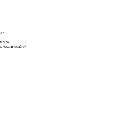
X в.
дерева.
е модели кораблей