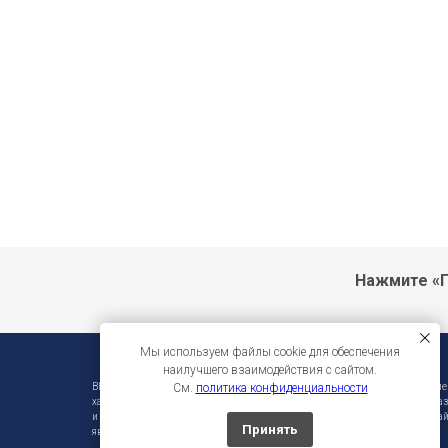
Нажмите «П
Мы используем файлы cookie для обеспечения
наилучшего взаимодействия с сайтом.
См.
политика конфиденциальности
ВНИМАНИЕ!!! Фирма-производитель оставляет за собой право на внесени
характеристики без предварительного уведомления. Во избежание недора
и инструмента уточняйте информацию у продавцов. Вся информация на сай
Принять
является публичной офертой.