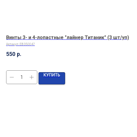
Винты 3- и 4-лопастные "лайнер Титаник" (3 шт/уп)
Па
Артикул:
EB 350047
Арт
550
р.
1 
КУПИТЬ