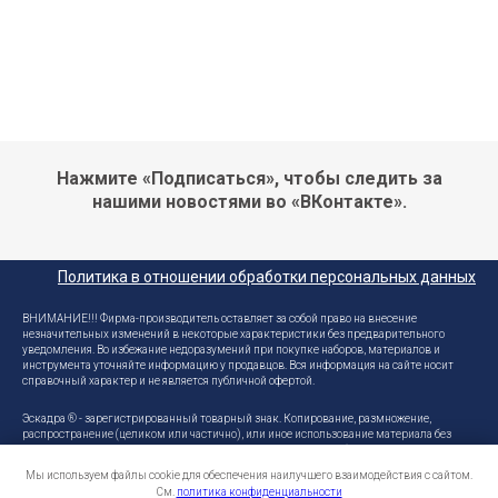
Нажмите «Подписаться», чтобы следить за
нашими новостями во «ВКонтакте».
Политика в отношении обработки персональных данных
ВНИМАНИЕ!!! Фирма-производитель оставляет за собой право на внесение
незначительных изменений в некоторые характеристики без предварительного
уведомления. Во избежание недоразумений при покупке наборов, материалов и
инструмента уточняйте информацию у продавцов. Вся информация на сайте носит
справочный характер и не является публичной офертой.
Эскадра ® - зарегистрированный товарный знак. Копирование, размножение,
распространение (целиком или частично), или иное использование материала без
письменного разрешения производителя не допускается. Любое нарушение прав
производителя будет преследоваться на основе российского законодательства
Мы используем файлы cookie для обеспечения наилучшего взаимодействия с сайтом.
См.
политика конфиденциальности