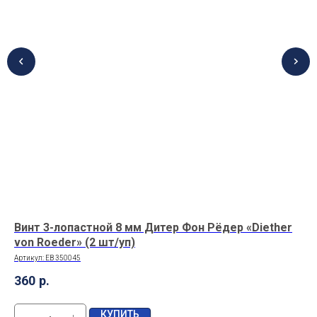
Винт 3-лопастной 8 мм Дитер Фон Рёдер «Diether
Ко
von Roeder» (2 шт/уп)
Арт
Артикул:
EB 350045
55
360
р.
КУПИТЬ