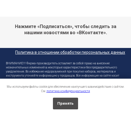
Нажмите «Подписаться», чтобы следить за
нашими новостями во «ВКонтакте».
Политика в отношении обработки персональных данных
ВНИМАНИЕ!!! Фирма-производитель оставляет за собой право на внесение
незначительных изменений в некоторые характеристики без предварительного
уведомления. Во избежание недоразумений при покупке наборов, материалов и
инструмента уточняйте информацию у продавцов. Вся информация на сайте носит
справочный характер и не является публичной офертой.
Мы используем файлы cookie для обеспечения наилучшего взаимодействия с сайтом.
Эскадра ® - зарегистрированный товарный знак. Копирование, размножение,
См.
политика конфиденциальности
распространение (целиком или частично), или иное использование материала без
письменного разрешения производителя не допускается. Любое нарушение прав
производителя будет преследоваться на основе российского законодательства
Принять