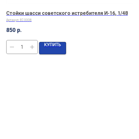
Стойки шасси советского истребителя И-16, 1/48
Об
Артикул:
EC 0008
Арт
850
р.
25
КУПИТЬ