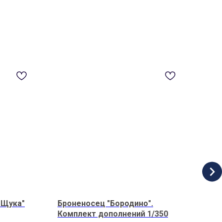
Н
"Щука"
Броненосец "Бородино".
Бри
Комплект дополнений 1/350
доп