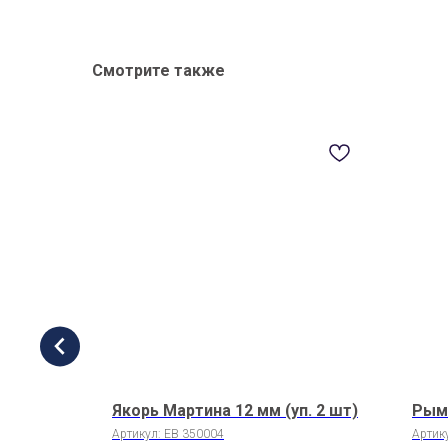
Смотрите также
м
Якорь Мартина 12 мм (уп. 2 шт)
Рым 
200 (2
Артикул:
EB 350004
Артик