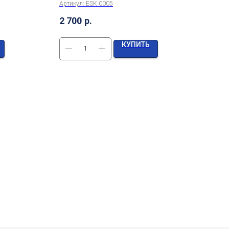
Артикул:
ESK 0005
Арти
2 700
р.
8 0
КУПИТЬ
К