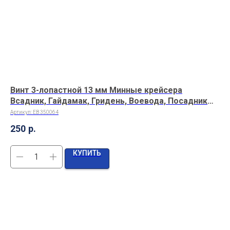
Винт 3-лопастной 13 мм Минные крейсера
Ба
Всадник, Гайдамак, Гридень, Воевода, Посадник
Арт
1/200 (1 шт/уп)
Артикул:
EB 350064
8 
250
р.
КУПИТЬ