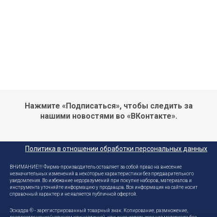
Нажмите «Подписаться», чтобы следить за
нашими новостями во «ВКонтакте».
Политика в отношении обработки персональных данных
ВНИМАНИЕ!!! Фирма-производитель оставляет за собой право на внесение
незначительных изменений в некоторые характеристики без предварительного
уведомления. Во избежание недоразумений при покупке наборов, материалов и
инструмента уточняйте информацию у продавцов. Вся информация на сайте носит
справочный характер и не является публичной офертой.
Эскадра ® - зарегистрированный товарный знак. Копирование, размножение,