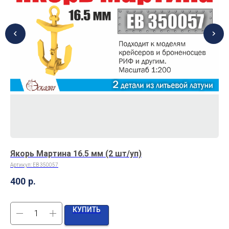
Якорь Мартина 16.5 мм (2 шт/уп)
Па
Артикул:
EB 350057
Арт
400
р.
3 
КУПИТЬ