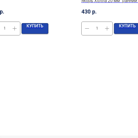
Якорь Холла 20 мм "ранний
(2 шт/уп)
р.
430
р.
КУПИТЬ
КУПИТЬ