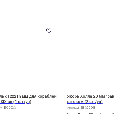
ь d12х21h мм для кораблей
Якорь Холла 20 мм "ран
I-XIX вв (1 шт/уп)
штоком (2 шт/уп)
ул:
EK 0023
Артикул:
EB 350068