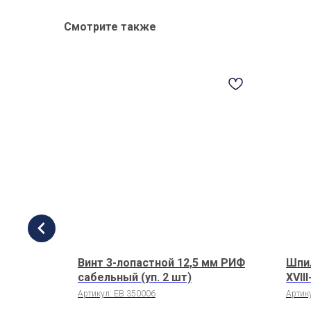
Смотрите также
м
Винт 3-лопастной 12,5 мм РИФ
Шпил
реец
сабельный (уп. 2 шт)
XVII
Артикул:
EB 350006
Артик