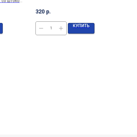
" со штоком
320
р.
600
КУПИТЬ