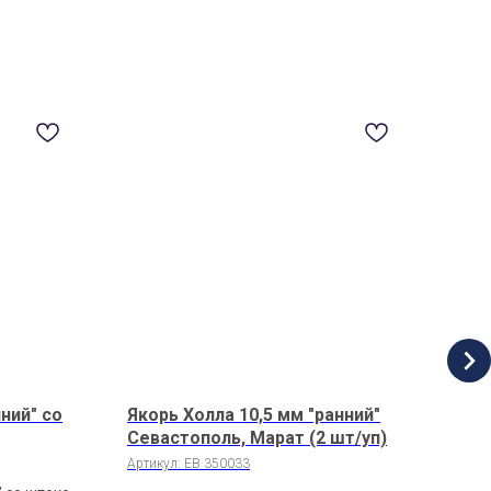
ний" со
Якорь Холла 10,5 мм "ранний"
Инф
Севастополь, Марат (2 шт/уп)
"Ба
Артикул:
EB 350033
Арти