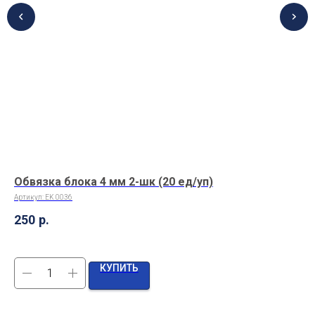
Обвязка блока 4 мм 2-шк (20 ед/уп)
Бр
1/
Артикул:
EK 0036
Арт
250
р.
1 
КУПИТЬ