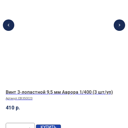
Винт 3-лопастной 9,5 мм Аврора 1/400 (3 шт/уп)
Ви
Ле
Артикул:
EB 350023
Арт
410
р.
45
КУПИТЬ