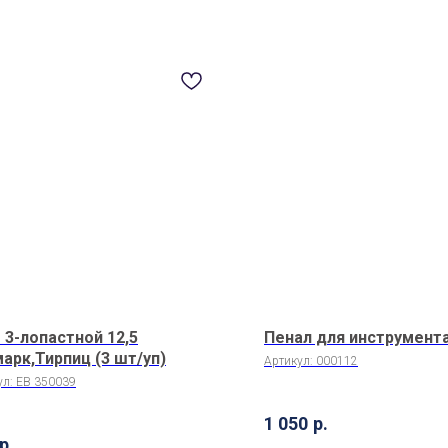
 3-лопастной 12,5
Пенал для инструмент
арк,Тирпиц (3 шт/уп)
Артикул:
000112
ул:
EB 350039
1 050
р.
р.