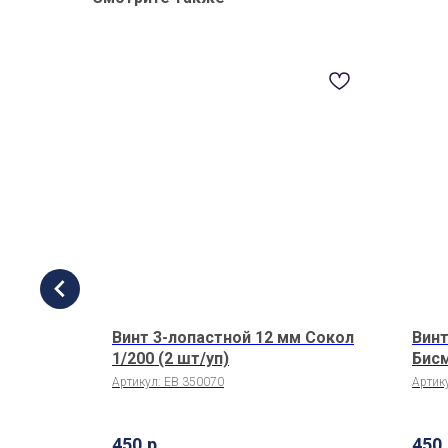
к (20
Винт 3-лопастной 12 мм Сокол
Винт
1/200 (2 шт/уп)
Бисм
Артикул:
EB 350070
Артик
450
р.
450