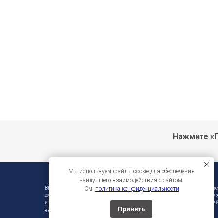
Нажмите «П
Мы используем файлы cookie для обеспечения
наилучшего взаимодействия с сайтом.
См.
политика конфиденциальности
ВНИМАНИЕ!!! Фирма-производитель оставляет за собой право на внесени
характеристики без предварительного уведомления. Во избежание недора
и инструмента уточняйте информацию у продавцов. Вся информация на сай
Принять
является публичной офертой.