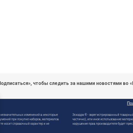
одписаться», чтобы следить за нашими новостями во «
По
е незначительных изменений в некоторые
Эскадра ® - зарегистрированный товарный
зумений при покупке наборов, материалов
частично), или иное использование матери
те носит справочный характер и не
нарушение прав производителя будет прес