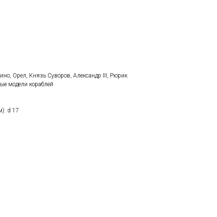
ино, Орел, Князь Суворов, Александр III, Рюрик
ые модели кораблей
): d 17