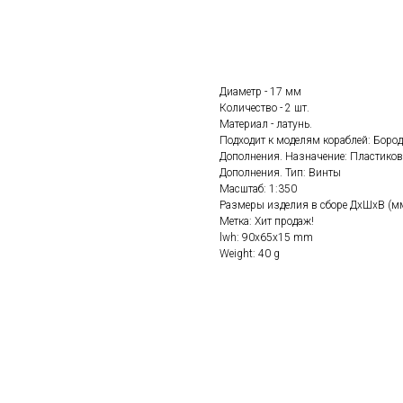
ДОБАВИТЬ В КОРЗИНУ
Диаметр - 17 мм
Количество - 2 шт.
Материал - латунь.
Подходит к моделям кораблей: Бород
Дополнения. Назначение: Пластиков
Дополнения. Тип: Винты
Масштаб: 1:350
Размеры изделия в сборе ДхШхВ (мм
Метка: Хит продаж!
lwh: 90x65x15 mm
Weight: 40 g