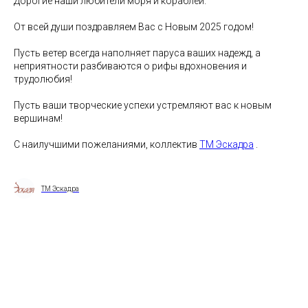
Дорогие наши любители моря и кораблей.
От всей души поздравляем Вас с Новым 2025 годом!
Пусть ветер всегда наполняет паруса ваших надежд, а
неприятности разбиваются о рифы вдохновения и
трудолюбия!
Пусть ваши творческие успехи устремляют вас к новым
вершинам!
С наилучшими пожеланиями, коллектив
ТМ Эскадра
.
ТМ Эскадра