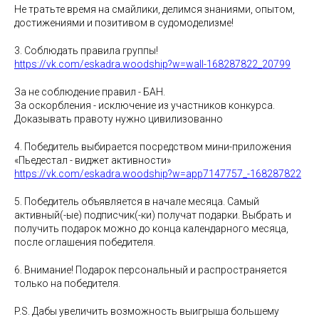
Не тратьте время на смайлики, делимся знаниями, опытом,
достижениями и позитивом в судомоделизме!
3. Соблюдать правила группы!
https://vk.com/eskadra.woodship?w=wall-168287822_20799
За не соблюдение правил - БАН.
За оскорбления - исключение из участников конкурса.
Доказывать правоту нужно цивилизованно
4. Победитель выбирается посредством мини-приложения
«Пьедестал - виджет активности»
https://vk.com/eskadra.woodship?w=app7147757_-168287822
5. Победитель объявляется в начале месяца. Самый
активный(-ые) подписчик(-ки) получат подарки. Выбрать и
получить подарок можно до конца календарного месяца,
после оглашения победителя.
6. Внимание! Подарок персональный и распространяется
только на победителя.
P.S. Дабы увеличить возможность выигрыша большему