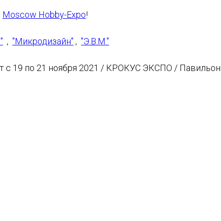
е
Moscow Hobby-Expo
!
"
,
"Микродизайн"
,
"Э.В.М."
 с 19 по 21 ноября 2021 / КРОКУС ЭКСПО / Павильон 