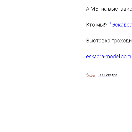
А МЫ на выставк
Кто мы!?
"Эскадра
Выставка проходит
eskadra-model.com
ТМ Эскадра