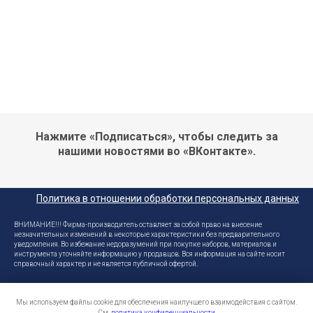
Нажмите «Подписаться», чтобы следить за
нашими новостями во «ВКонтакте».
Политика в отношении обработки персональных данных
ВНИМАНИЕ!!! Фирма-производитель оставляет за собой право на внесение
незначительных изменений в некоторые характеристики без предварительного
уведомления. Во избежание недоразумений при покупке наборов, материалов и
инструмента уточняйте информацию у продавцов. Вся информация на сайте носит
справочный характер и не является публичной офертой.
Эскадра ® - зарегистрированный товарный знак. Копирование, размножение,
распространение (целиком или частично), или иное использование материала без
Мы используем файлы cookie для обеспечения наилучшего взаимодействия с сайтом.
письменного разрешения производителя не допускается. Любое нарушение прав
См.
политика конфиденциальности