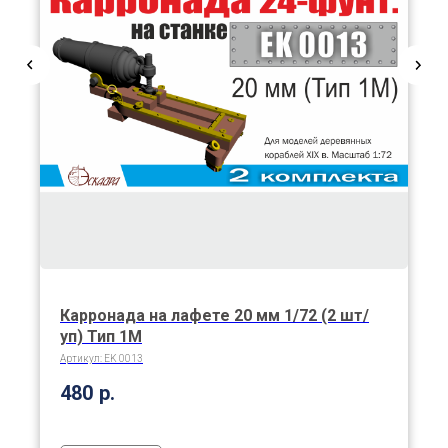
Карронада на лафете 20 мм 1/72 (2 шт/
уп) Тип 1М
Артикул:
EK 0013
480
р.