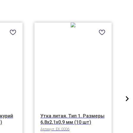
курий
Утка литая. Тип 1. Размеры
К
)
6,8х2,1х0,9 мм (10 шт)
"
1
Артикул:
EK 0006
А