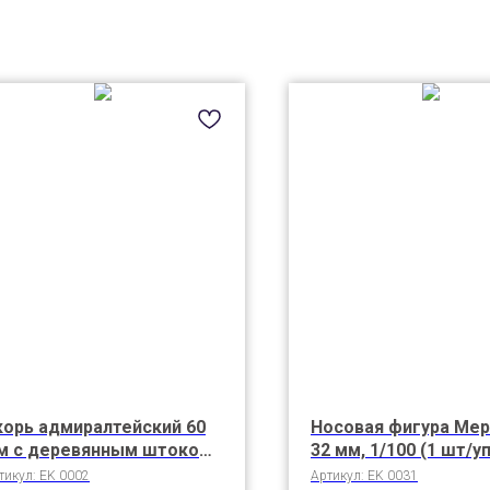
корь адмиралтейский 60
Носовая фигура Мер
м с деревянным штоком
32 мм, 1/100 (1 шт/уп
п. 2 шт)
тикул:
EK 0002
Артикул:
EK 0031