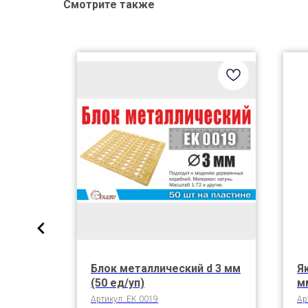
Смотрите также
 без
Блок металлический d 3 мм
Я
(4 шт/
(50 ед/уп)
м
(у
Артикул:
EK 0019
Ар