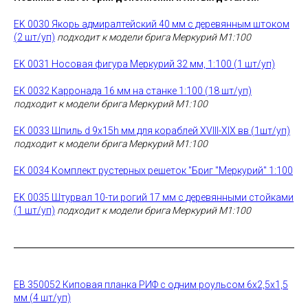
EK 0030 Якорь адмиралтейский 40 мм с деревянным штоком
(2 шт/уп)
подходит к модели брига Меркурий М1:100
EK 0031 Носовая фигура Меркурий 32 мм, 1:100 (1 шт/уп)
EK 0032 Карронада 16 мм на станке 1:100 (18 шт/уп)
подходит к модели брига Меркурий М1:100
EK 0033 Шпиль d 9х15h мм для кораблей XVIII-XIX вв (1шт/уп)
подходит к модели брига Меркурий М1:100
EK 0034 Комплект рустерных решеток "Бриг "Меркурий" 1:100
EK 0035 Штурвал 10-ти рогий 17 мм с деревянными стойками
(1 шт/уп)
подходит к модели брига Меркурий М1:100
EB 350052 Киповая планка РИФ с одним роульсом 6х2,5х1,5
мм (4 шт/уп)