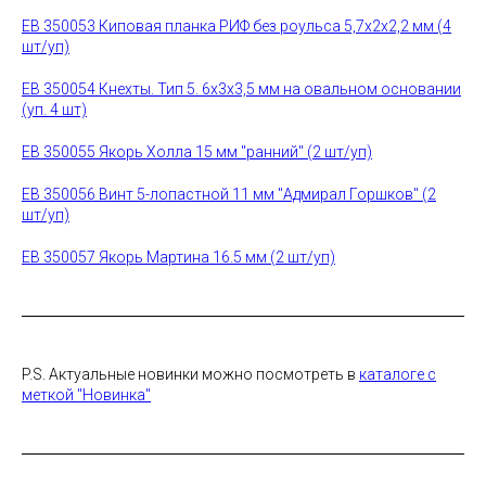
EB 350053 Киповая планка РИФ без роульса 5,7х2х2,2 мм (4
шт/уп)
EB 350054 Кнехты. Тип 5. 6х3х3,5 мм на овальном основании
(уп. 4 шт)
EB 350055 Якорь Холла 15 мм "ранний" (2 шт/уп)
EB 350056 Винт 5-лопастной 11 мм "Адмирал Горшков" (2
шт/уп)
EB 350057 Якорь Мартина 16.5 мм (2 шт/уп)
P.S. Актуальные новинки можно посмотреть в
каталоге с
меткой "Новинка"