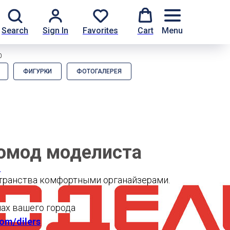
Search
Sign In
Favorites
Cart
Menu
0
ФИГУРКИ
ФОТОГАЛЕРЕЯ
омод моделиста
и
транства комфортными органайзерами.
нах вашего города
om/dilers