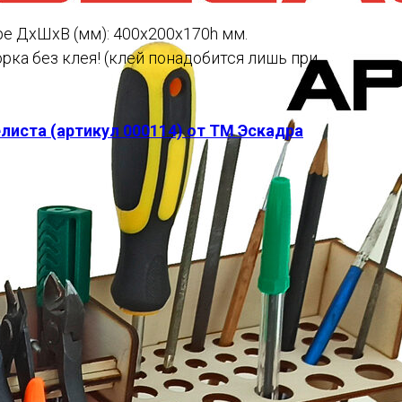
е ДхШхВ (мм): 400х200х170h мм.
рка без клея! (клей понадобится лишь при
иста (артикул 000114) от ТМ Эскадра