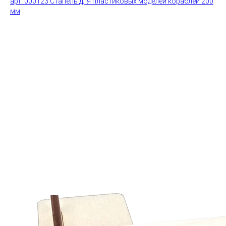
арт. 000123 Стапель для пластиковых моделей кораблей 200
мм