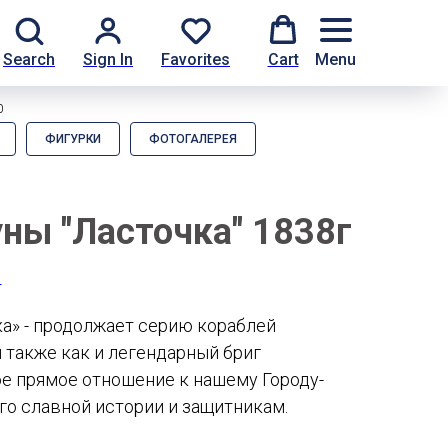
Search
Sign In
Favorites
Cart
Menu
0
ФИГУРКИ
ФОТОГАЛЕРЕЯ
ны "Ласточка" 1838г
И
а» - продолжает серию кораблей
 также как и легендарный бриг
е прямое отношение к нашему Городу-
го славной истории и защитникам.