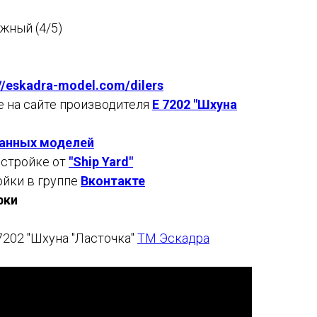
жный (4/5)
://eskadra-model.com/dilers
е на сайте производителя
E 7202 "Шхуна
анных моделей
остройке от
"Ship Yard"
йки в группе
Вконтакте
рки
7202 "Шхуна "Ласточка"
ТМ Эскадра