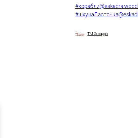
#корабли@eskadra.wood
#шхунаЛасточка@eskadr
ТМ Эскадра