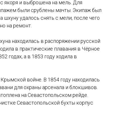
с якоря и выброшена на мель. Для
ипажем были срублены мачты. Экипаж был
та шхуну удалось снять с мели, после чего
но на ремонт.
шхуна находилась в распоряжении русской
ходила в практические плавания в Чёрное
852 годах, а в 1853 году ходила в
 Крымской войне. В 1854 году находилась
авани для охраны арсенала и блокшивов.
затоплена на Севастопольском рейде.
чистке Севастопольской бухты корпус