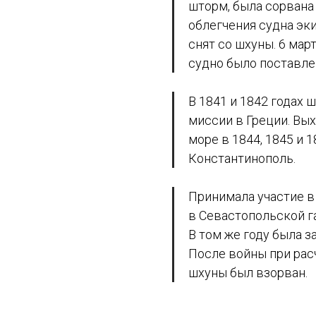
шторм, была сорвана 
облегчения судна эк
снят со шхуны. 6 мар
судно было поставле
В 1841 и 1842 годах 
миссии в Греции. Вы
море в 1844, 1845 и 1
Константинополь.
Принимала участие в
в Севастопольской г
В том же году была 
После войны при рас
шхуны был взорван.