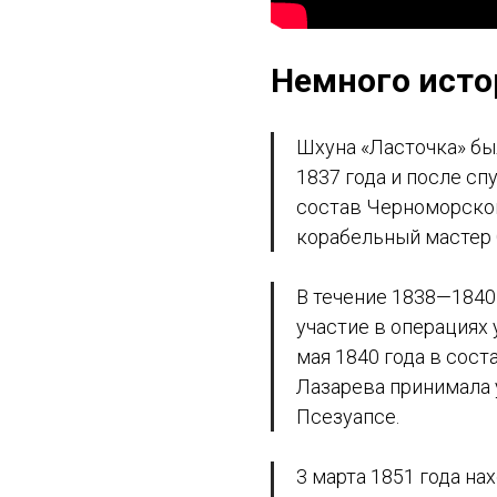
Немного истор
Шхуна «Ласточка» бы
1837 года и после сп
состав Черноморског
корабельный мастер С
В течение 1838—1840
участие в операциях 
мая 1840 года в сост
Лазарева принимала 
Псезуапсе.
3 марта 1851 года на