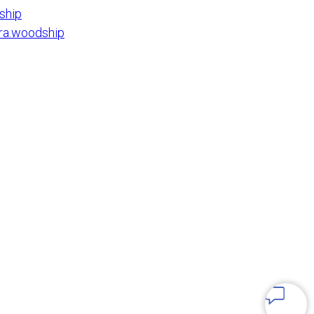
ship
a.woodship