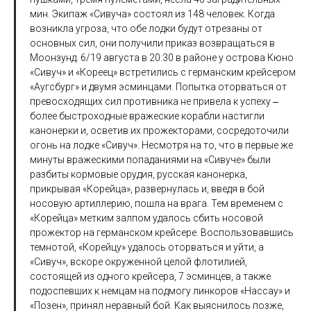
мин. Экипаж «Сивуча» состоял из 148 человек. Когда
возникла угроза, что обе лодки будут отрезаны от
основных сил, они получили приказ возвращаться в
Моонзунд. 6/19 августа в 20:30 в районе у острова Кюно
«Сивуч» и «Кореец» встретились с германским крейсером
«Аугсбург» и двумя эсминцами. Попытка оторваться от
превосходящих сил противника не привела к успеху ‒
более быстроходные вражеские корабли настигли
канонерки и, осветив их прожекторами, сосредоточили
огонь на лодке «Сивуч». Несмотря на то, что в первые же
минуты вражескими попаданиями на «Сивуче» были
разбиты кормовые орудия, русская канонерка,
прикрывая «Корейца», развернулась и, введя в бой
носовую артиллерию, пошла на врага. Тем временем с
«Корейца» метким залпом удалось сбить носовой
прожектор на германском крейсере. Воспользовавшись
темнотой, «Корейцу» удалось оторваться и уйти, а
«Сивуч», вскоре окруженной целой флотилией,
состоящей из одного крейсера, 7 эсминцев, а также
подоспевших к немцам на подмогу линкоров «Нассау» и
«Позен», принял неравный бой. Как выяснилось позже,