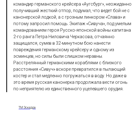
командир германского крейсера «Аугсбург», неожиданно
получивший жесткий отпор, подумал, что ведет бой не с
канонерской лодкой, а с грозным линкором «Слава» и
потому запросил помощь. Экипаж «Сивуча», под умелым
командованием героя Русско-японской войны капитана
2-го ранга Петра Ниловича Черкасова, отчаянно
защищался, сумев в 32-минутном бою нанести
повреждения германскому крейсеру и одному из
эсминцев, но силы были слишком неравны.
Расстрелянный германскими кораблями с близкого
расстояния «Сивуч» вскоре превратился в пылающий
костер и стал медленно погружаться в воду. Но даже в
это время русская канонерка продолжала вести огонь
по неприятелю из единственного уцелевшего орудия.
ТМ Эскадра