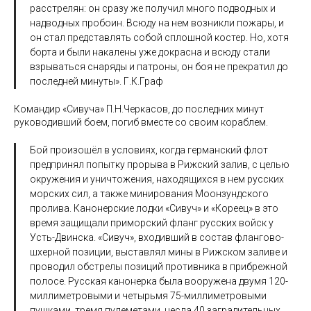
расстрелян: он сразу же получил много подводных и
надводных пробоин. Всюду на нем возникли пожары, и
он стал представлять собой сплошной костер. Но, хотя
борта и были накалены уже докрасна и всюду стали
взрываться снаряды и патроны, он боя не прекратил до
последней минуты». Г.К.Граф
Командир «Сивуча» П.Н.Черкасов, до последних минут
руководивший боем, погиб вместе со своим кораблем.
Бой произошёл в условиях, когда германский флот
предпринял попытку прорыва в Рижский залив, с целью
окружения и уничтожения, находящихся в нем русских
морских сил, а также минирования Моонзундского
пролива. Канонерские лодки «Сивуч» и «Кореец» в это
время защищали приморский фланг русских войск у
Усть-Двинска. «Сивуч», входивший в состав флангово-
шхерной позиции, выставлял мины в Рижском заливе и
проводил обстрелы позиций противника в прибрежной
полосе. Русская канонерка была вооружена двумя 120-
миллиметровыми и четырьмя 75-миллиметровыми
пушками, тремя пулеметами, несла 40 заградительных