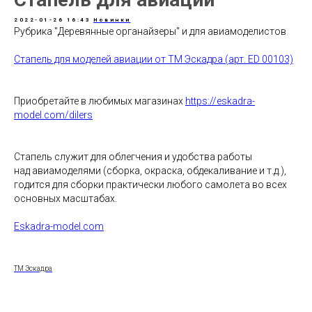
2022-01-26 16:43
Новинки
Рубрика "Деревянные органайзеры" и для авиамоделистов
Стапель для моделей авиации от ТМ Эскадра (арт. ED 00103)
Приобретайте в любимых магазинах
https://eskadra-
model.com/dilers
Стапель служит для облегчения и удобства работы
над авиамоделями (сборка, окраска, обдекаливание и т.д.),
годится для сборки практически любого самолета во всех
основных масштабах.
Eskadra-model.com
ТМ Эскадра