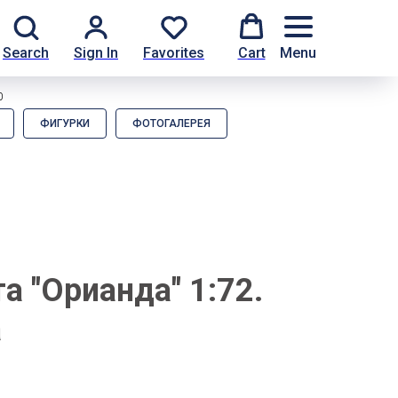
Search
Sign In
Favorites
Cart
Menu
0
ФИГУРКИ
ФОТОГАЛЕРЕЯ
а "Орианда" 1:72.
а