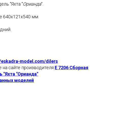
ель "Яхта "
Орианда
".
е 640х121х540 мм.
дний.
//eskadra-model.com/dilers
е на сайте производителя
E 7206 Сборная
 "Яхта "Орианда"
анных моделей