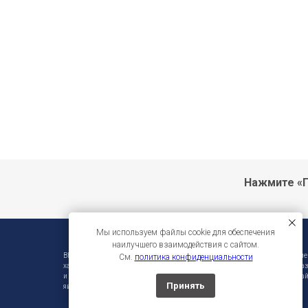
Нажмите «П
Мы используем файлы cookie для обеспечения
наилучшего взаимодействия с сайтом.
ВНИМАНИЕ!!! Фирма-производитель оставляет за собой право на внесени
См.
политика конфиденциальности
характеристики без предварительного уведомления. Во избежание недора
и инструмента уточняйте информацию у продавцов. Вся информация на сай
Принять
является публичной офертой.