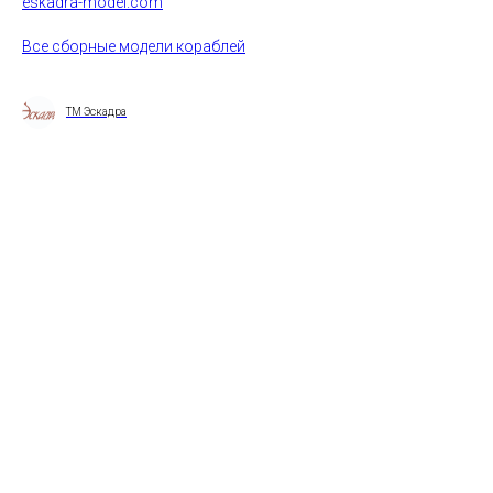
eskadra-model.com
Все сборные модели кораблей
ТМ Эскадра