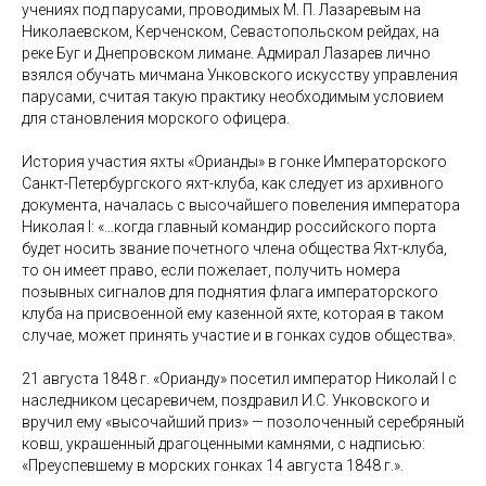
учениях под парусами, проводимых М. П. Лазаревым на
Николаевском, Керченском, Севастопольском рейдах, на
реке Буг и Днепровском лимане. Адмирал Лазарев лично
взялся обучать мичмана Унковского искусству управления
парусами, считая такую практику необходимым условием
для становления морского офицера.
История участия яхты «Орианды» в гонке Императорского
Санкт-Петербургского яхт-клуба, как следует из архивного
документа, началась с высочайшего повеления императора
Николая I: «…когда главный командир российского порта
будет носить звание почетного члена общества Яхт-клуба,
то он имеет право, если пожелает, получить номера
позывных сигналов для поднятия флага императорского
клуба на присвоенной ему казенной яхте, которая в таком
случае, может принять участие и в гонках судов общества».
21 августа 1848 г. «Орианду» посетил император Николай I с
наследником цесаревичем, поздравил И.С. Унковского и
вручил ему «высочайший приз» — позолоченный серебряный
ковш, украшенный драгоценными камнями, с надписью:
«Преуспевшему в морских гонках 14 августа 1848 г.».