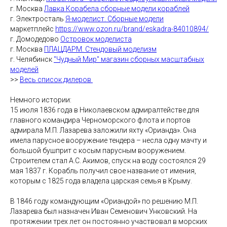
г. Москва
Лавка Корабела сборные модели кораблей
г. Электросталь
Я-моделист. Сборные модели
маркетплейс
https://www.ozon.ru/brand/eskadra-84010894/
г. Домодедово
Островок моделиста
г. Москва
ПЛАЦДАРМ. Стендовый моделизм
г. Челябинск
"Чудный Мир" магазин сборных масштабных
моделей
>>
Весь список дилеров
Немного истории:
15 июля 1836 года в Николаевском адмиралтействе для
главного командира Черноморского флота и портов
адмирала М.П. Лазарева заложили яхту «Орианда». Она
имела парусное вооружение тендера – несла одну мачту и
большой бушприт с косым парусным вооружением.
Строителем стал А.С. Акимов, спуск на воду состоялся 29
мая 1837 г. Корабль получил свое название от имения,
которым с 1825 года владела царская семья в Крыму.
В 1846 году командующим «Ориандой» по решению М.П.
Лазарева был назначен Иван Семенович Унковский. На
протяжении трех лет он постоянно участвовал в морских